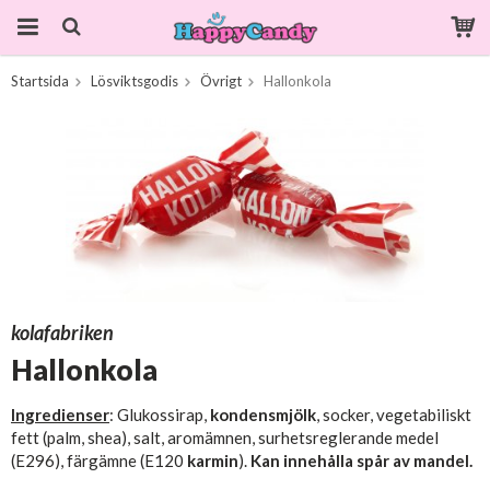
Startsida
Lösviktsgodis
Övrigt
Hallonkola
Produkten har blivit tillagd i varukorgen
kolafabriken
Hallonkola
Ingredienser
: Glukossirap,
kondensmjölk
, socker, vegetabiliskt
fett (palm, shea), salt, aromämnen, surhetsreglerande medel
(E296), färgämne (E120
karmin
).
Kan innehålla spår av mandel.