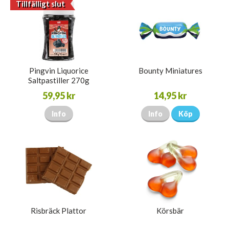
Tillfälligt slut
Pingvin Liquorice
Bounty Miniatures
Saltpastiller 270g
59,95 kr
14,95 kr
Info
Info
Köp
Risbräck Plattor
Körsbär