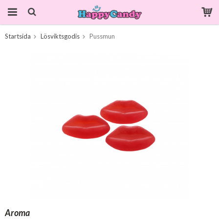
Startsida
Lösviktsgodis
Pussmun
Produkten har blivit tillagd i varukorgen
Aroma