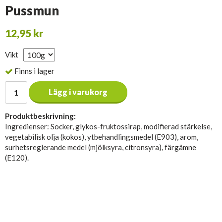
Pussmun
12,95 kr
Vikt
Finns i lager
Lägg i varukorg
Produktbeskrivning:
Ingredienser: Socker, glykos-fruktossirap, modifierad stärkelse,
vegetabilisk olja (kokos), ytbehandlingsmedel (E903), arom,
surhetsreglerande medel (mjölksyra, citronsyra), färgämne
(E120).