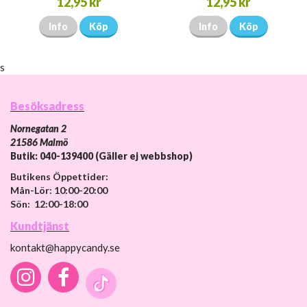
12,95 kr
12,95 kr
Info
Köp
Info
Köp
s
Besöksadress
Nornegatan 2
21586 Malmö
Butik: 040-139400 (Gäller ej webbshop)
Butikens Öppettider:
Mån-Lör: 10:00-20:00
Sön: 12:00-18:00
Kundtjänst
kontakt@happycandy.se