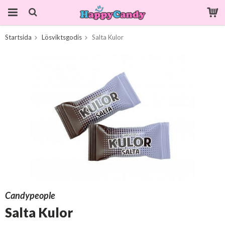
Startsida
Lösviktsgodis
Salta Kulor
Produkten har blivit tillagd i varukorgen
Candypeople
Salta Kulor