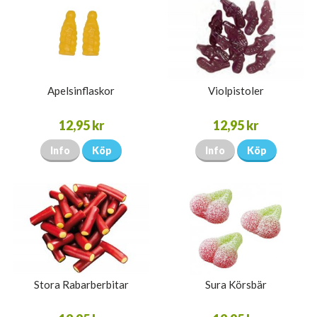
Apelsinflaskor
Violpistoler
12,95 kr
12,95 kr
Info
Köp
Info
Köp
Stora Rabarberbitar
Sura Körsbär