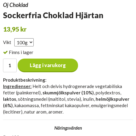
Oj Choklad
Sockerfria Choklad Hjärtan
13,95 kr
Vikt
Finns i lager
Lägg i varukorg
Produktbeskrivning:
Ingredienser:
Helt och delvis hydrogenerade vegetabiliska
fetter (palmkernel),
skummjölkspulver (10%)
, polydextros,
laktos
, sötningsmedel (maltitol, stevia), inulin,
helmöjlkspulver
(6%)
, kakaomassa, fettminskat kakaopulver, emulgeringsmedel
(lecitiner), natur arom, aromer.
Näringsvärden