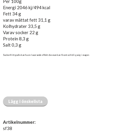
Per 100g
Energi 2046 kj/494 kcal
Fett 34 g
varav mättat fett 31,1 g
Kolhydrater 33,5 g
Varav socker 22 g
Protein 8,3 g
Salt 0,3 g
Sockerfritt godis kan ha en laxerande effekt dvs man kan få ont och bli gasig i magen
Lägg i önskelista
Artikelnummer:
sf38