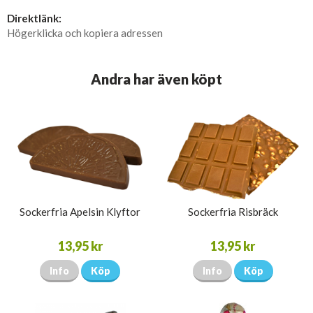
Direktlänk:
Högerklicka och kopiera adressen
Andra har även köpt
Sockerfria Apelsin Klyftor
Sockerfria Risbräck
13,95 kr
13,95 kr
Info
Köp
Info
Köp