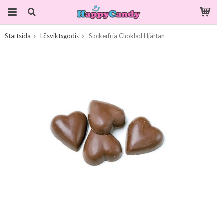
Startsida
Lösviktsgodis
Sockerfria Choklad Hjärtan
Produkten har blivit tillagd i varukorgen