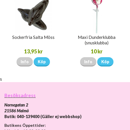
Sockerfria Salta Möss
Maxi Dunderklubba
(snusklubba)
13,95 kr
10 kr
Info
Köp
Info
Köp
s
Besöksadress
Nornegatan 2
21586 Malmö
Butik: 040-139400 (Gäller ej webbshop)
Butikens Öppettider: