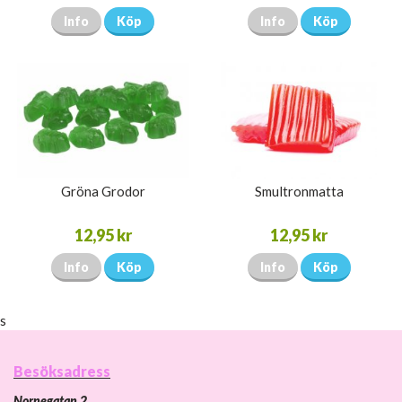
Info
Köp
Info
Köp
Gröna Grodor
Smultronmatta
12,95 kr
12,95 kr
Info
Köp
Info
Köp
s
Besöksadress
Nornegatan 2