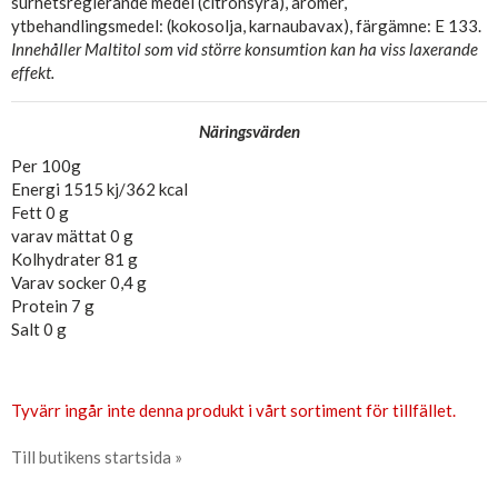
surhetsreglerande medel (citronsyra), aromer,
ytbehandlingsmedel: (kokosolja, karnaubavax), färgämne: E 133.
Innehåller Maltitol som vid större konsumtion kan ha viss laxerande
effekt.
Näringsvärden
Per 100g
Energi 1515 kj/362 kcal
Fett 0 g
varav mättat 0 g
Kolhydrater 81 g
Varav socker 0,4 g
Protein 7 g
Salt 0 g
Tyvärr ingår inte denna produkt i vårt sortiment för tillfället.
Till butikens startsida »