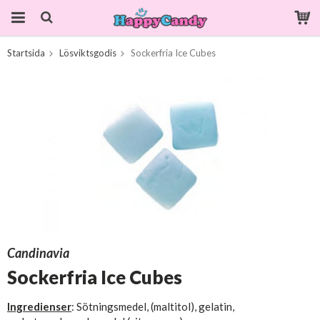
Startsida
Lösviktsgodis
Sockerfria Ice Cubes
Produkten har blivit tillagd i varukorgen
Candinavia
Sockerfria Ice Cubes
Ingredienser
: Sötningsmedel, (maltitol), gelatin,