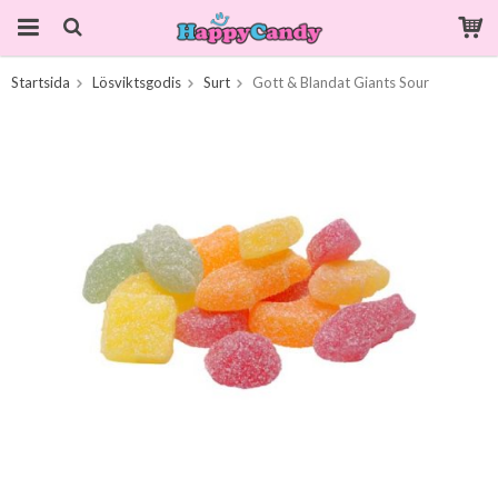
Startsida
Lösviktsgodis
Surt
Gott & Blandat Giants Sour
Produkten har blivit tillagd i varukorgen