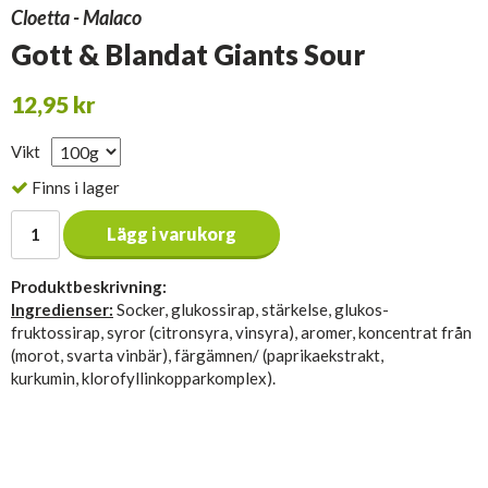
Cloetta - Malaco
Gott & Blandat Giants Sour
12,95 kr
Vikt
Finns i lager
Lägg i varukorg
Produktbeskrivning:
Ingredienser:
Socker, glukossirap, stärkelse, glukos-
fruktossirap, syror (citronsyra, vinsyra), aromer, koncentrat från
(morot, svarta vinbär), färgämnen/ (paprikaekstrakt,
kurkumin, klorofyllinkopparkomplex).