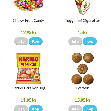
Chewy Fruit Candy
Tuggummi Cigaretter
12,95 kr
15 kr
Info
Köp
Info
Köp
Haribo Persikor 80g
Lysmelk
11,95 kr
15,95 kr
Info
Köp
Info
Köp