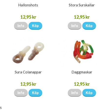
Hallonshots
Stora Surskallar
12,95 kr
12,95 kr
Info
Köp
Info
Köp
Sura Colanappar
Daggmaskar
12,95 kr
12,95 kr
Info
Köp
Info
Köp
s