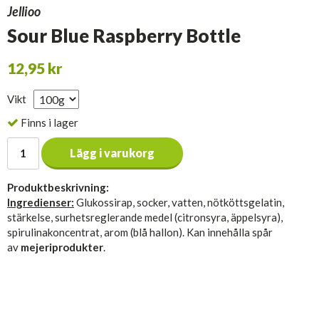
Jellioo
Sour Blue Raspberry Bottle
12,95 kr
Vikt
Finns i lager
Lägg i varukorg
Produktbeskrivning:
Ingredienser:
Glukossirap, socker, vatten, nötköttsgelatin,
stärkelse, surhetsreglerande medel (citronsyra, äppelsyra),
spirulinakoncentrat, arom (blå hallon). Kan innehålla spår
av
mejeriprodukter
.