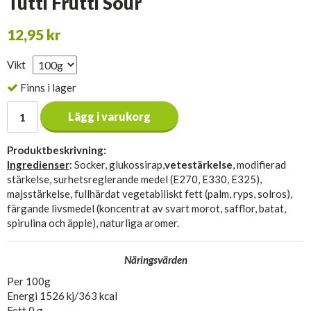
Tutti Frutti Sour
12,95 kr
Vikt
Finns i lager
Lägg i varukorg
Produktbeskrivning:
Ingredienser
: Socker, glukossirap,
vetestärkelse
, modifierad
stärkelse, surhetsreglerande medel (E270, E330, E325),
majsstärkelse, fullhärdat vegetabiliskt fett (palm, ryps, solros),
färgande livsmedel (koncentrat av svart morot, safflor, batat,
spirulina och äpple), naturliga aromer.
Näringsvärden
Per 100g
Energi 1526 kj/363 kcal
Fett 0 g