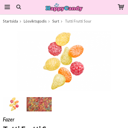
Startsida
Lösviktsgodis
Surt
Tutti Frutti Sour
Produkten har blivit tillagd i varukorgen
Fazer