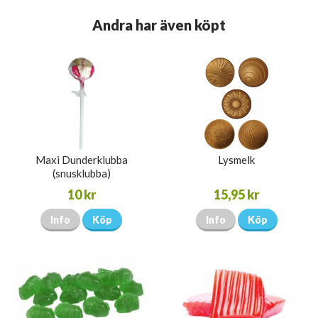
Andra har även köpt
Maxi Dunderklubba
Lysmelk
(snusklubba)
10 kr
15,95 kr
Info
Köp
Info
Köp