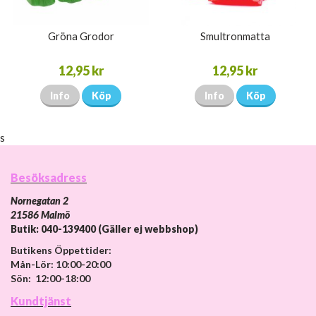
Gröna Grodor
Smultronmatta
12,95 kr
12,95 kr
Info
Köp
Info
Köp
s
Besöksadress
Nornegatan 2
21586 Malmö
Butik: 040-139400 (Gäller ej webbshop)
Butikens Öppettider:
Mån-Lör: 10:00-20:00
Sön: 12:00-18:00
Kundtjänst