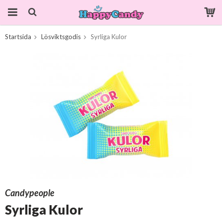
Startsida
Lösviktsgodis
Syrliga Kulor
Produkten har blivit tillagd i varukorgen
Candypeople
Syrliga Kulor