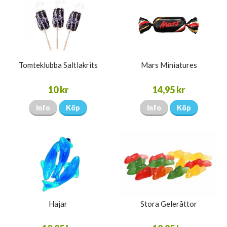
Tomteklubba Saltlakrits
Mars Miniatures
10 kr
14,95 kr
Info
Köp
Info
Köp
Hajar
Stora Geleråttor