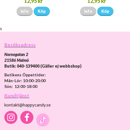
12,95 kr
12,95 kr
Info
Köp
Info
Köp
s
Besöksadress
Nornegatan 2
21586 Malmö
Butik: 040-139400 (Gäller ej webbshop)
Butikens Öppettider:
Mån-Lör: 10:00-20:00
Sön: 12:00-18:00
Kundtjänst
kontakt@happycandy.se