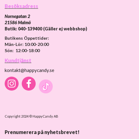
Besöksadress
Nornegatan 2
21586 Malmö
Butik: 040-139400 (Gäller ej webbshop)
Butikens Öppettider:
Mån-Lör: 10:00-20:00
Sön: 12:00-18:00
Kundtjänst
kontakt@happycandy.se
Copyright 2024 © HappyCandy AB
Prenumerera på nyhetsbrevet!