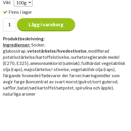
Vikt
Finns i lager
Lägg i varukorg
Produktbeskrivning:
Ingredienser:
Socker,
glukossirap,
vetestärkelse/hvedestivelse
, modifierad
potatisstärkelse/kartoffelstivelse, surhetsreglerande medel
(E270, E325), ammoniumklorid (salmiak), fullhärdat vegetabilisk
olja (raps), majsstärkelse/-stivelse, vegetabilisk olja (raps),
färgande livsmedel/fødevarer der farver/næringsmidler som
avgir farge (koncentrat av svart morot/gulrot/sort gulerod,
safflor, batat/sød kartoffel/søtpotet, spirulina och äpple),
naturliga aromer