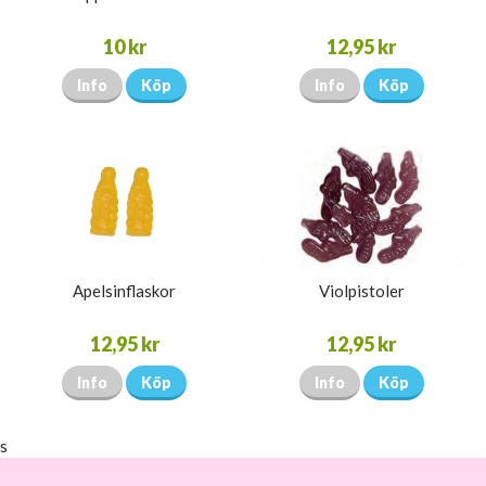
10 kr
12,95 kr
Info
Köp
Info
Köp
Apelsinflaskor
Violpistoler
12,95 kr
12,95 kr
Info
Köp
Info
Köp
s