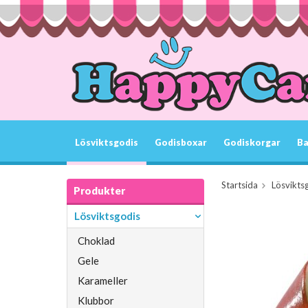
Lösviktsgodis
Godisboxar
Godiskorgar
Ba
Startsida
Lösvikts
Produkter
Lösviktsgodis
Choklad
Gele
Karameller
Klubbor