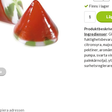
Finns i lager
Lä
Produktbeskriv
Ingredienser
: G
fuktighetsbevara
citronsyra, majss
pektiner, aromäm
pumpa, svarta vin
palmkärnolja), y
surhetsreglerare
ta
piera adressen