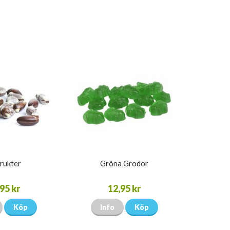
rukter
Gröna Grodor
95 kr
12,95 kr
Köp
Info
Köp