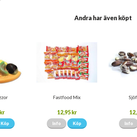
Andra har även köpt
zzor
Fastfood Mix
Sjöf
kr
12,95 kr
12,
Köp
Info
Köp
Info