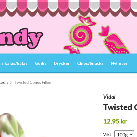
rnkalas/kalas
Godis
Drycker
Chips/Snacks
Nyheter
godis
Twisted Cones Filled
Vidal
Twisted 
12,95 kr
Vikt