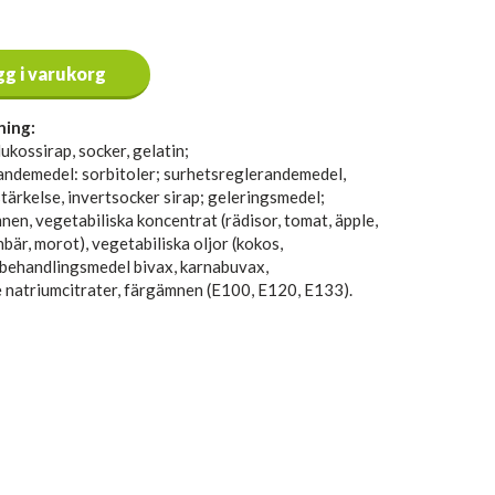
gg i varukorg
ning:
lukossirap, socker, gelatin;
ndemedel: sorbitoler; surhetsreglerandemedel,
tärkelse, invertsocker sirap; geleringsmedel;
nen, vegetabiliska koncentrat (rädisor, tomat, äpple,
bär, morot), vegetabiliska oljor (kokos,
tbehandlingsmedel bivax, karnabuvax,
 natriumcitrater, färgämnen (E100, E120, E133).