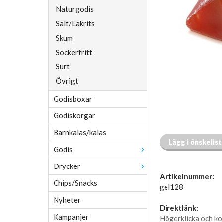
Naturgodis
Salt/Lakrits
Skum
Sockerfritt
Surt
Övrigt
Godisboxar
Godiskorgar
Barnkalas/kalas
Lägg i önskelis
Godis
Drycker
Artikelnummer:
Chips/Snacks
gel128
Nyheter
Direktlänk:
Kampanjer
Högerklicka och ko