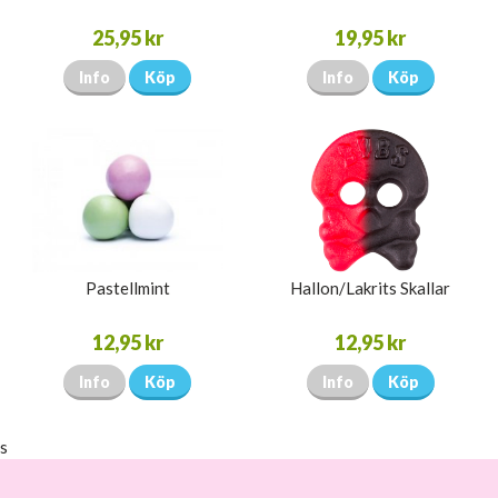
25,95 kr
19,95 kr
Info
Köp
Info
Köp
Pastellmint
Hallon/Lakrits Skallar
12,95 kr
12,95 kr
Info
Köp
Info
Köp
s