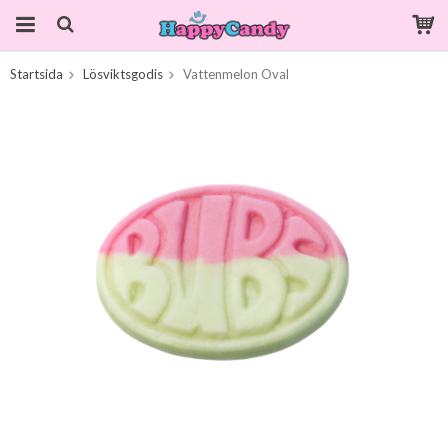
Startsida
Lösviktsgodis
Vattenmelon Oval
Produkten har blivit tillagd i varukorgen