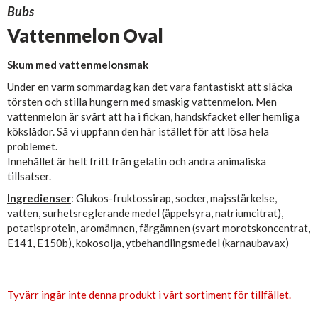
Bubs
Vattenmelon Oval
Skum med vattenmelonsmak
Under en varm sommardag kan det vara fantastiskt att släcka
törsten och stilla hungern med smaskig vattenmelon. Men
vattenmelon är svårt att ha i fickan, handskfacket eller hemliga
kökslådor. Så vi uppfann den här istället för att lösa hela
problemet.
Innehållet är helt fritt från gelatin och andra animaliska
tillsatser.
Ingredienser
: Glukos-fruktossirap, socker, majsstärkelse,
vatten, surhetsreglerande medel (äppelsyra, natriumcitrat),
potatisprotein, aromämnen, färgämnen (svart morotskoncentrat,
E141, E150b), kokosolja, ytbehandlingsmedel (karnaubavax)
Tyvärr ingår inte denna produkt i vårt sortiment för tillfället.