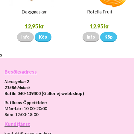
Daggmaskar
Rotella Fruit
12,95 kr
12,95 kr
Info
Köp
Info
Köp
s
Besöksadress
Nornegatan 2
21586 Malmö
Butik: 040-139400 (Gäller ej webbshop)
Butikens Öppettider:
Mån-Lör: 10:00-20:00
Sön: 12:00-18:00
Kundtjänst
kontakt@happycandy.se