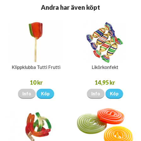
Andra har även köpt
Klippklubba Tutti Frutti
Likörkonfekt
10 kr
14,95 kr
Info
Köp
Info
Köp