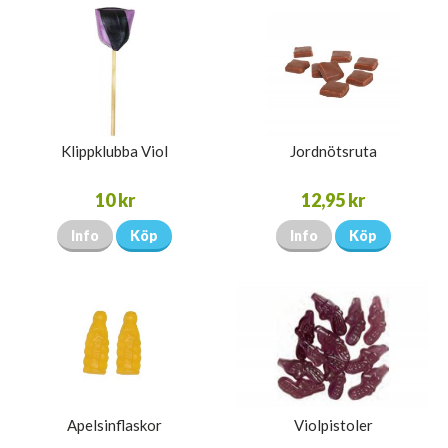
Klippklubba Viol
Jordnötsruta
10 kr
12,95 kr
Info
Köp
Info
Köp
Apelsinflaskor
Violpistoler