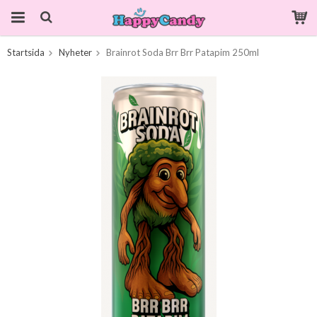
Startsida
Nyheter
Brainrot Soda Brr Brr Patapim 250ml
Produkten har blivit tillagd i varukorgen