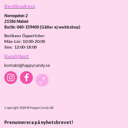
Besöksadress
Nornegatan 2
21586 Malmö
Butik: 040-139400 (Gäller ej webbshop)
Butikens Öppettider:
Mån-Lör: 10:00-20:00
Sön: 12:00-18:00
Kundtjänst
kontakt@happycandy.se
Copyright 2024 © HappyCandy AB
Prenumerera på nyhetsbrevet!