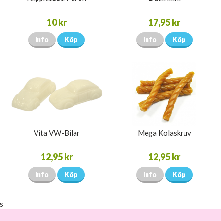
10 kr
17,95 kr
Info
Köp
Info
Köp
Vita VW-Bilar
Mega Kolaskruv
12,95 kr
12,95 kr
Info
Köp
Info
Köp
s