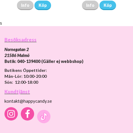
Info
Köp
Info
Köp
s
Besöksadress
Nornegatan 2
21586 Malmö
Butik: 040-139400 (Gäller ej webbshop)
Butikens Öppettider:
Mån-Lör: 10:00-20:00
Sön: 12:00-18:00
Kundtjänst
kontakt@happycandy.se