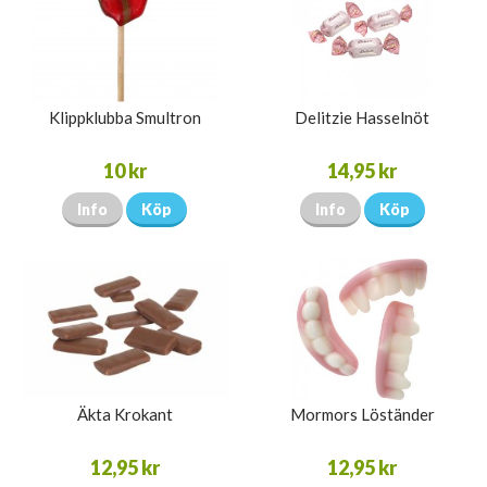
Klippklubba Smultron
Delitzie Hasselnöt
10 kr
14,95 kr
Info
Köp
Info
Köp
Äkta Krokant
Mormors Löständer
12,95 kr
12,95 kr