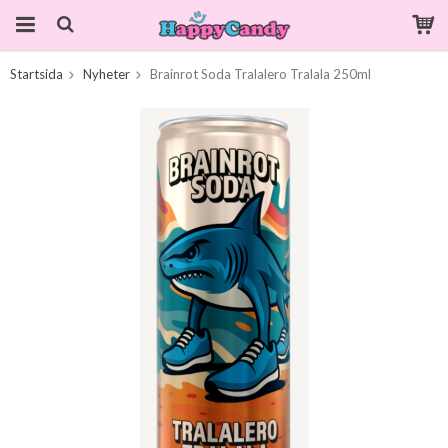
Startsida
Nyheter
Brainrot Soda Tralalero Tralala 250ml
Produkten har blivit tillagd i varukorgen