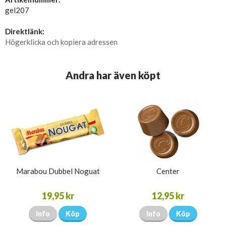
gel207
Direktlänk:
Högerklicka och kopiera adressen
Andra har även köpt
Marabou Dubbel Noguat
Center
19,95 kr
12,95 kr
Info
Köp
Info
Köp