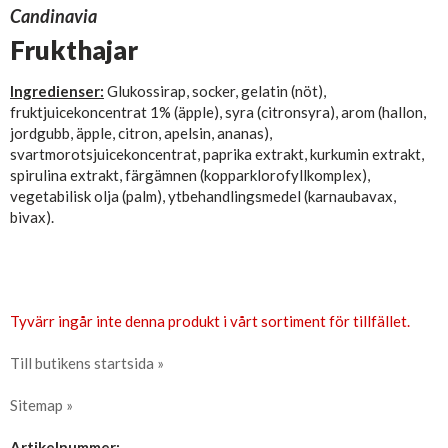
Candinavia
Frukthajar
Ingredienser:
Glukossirap, socker, gelatin (nöt),
fruktjuicekoncentrat 1% (äpple), syra (citronsyra), arom (hallon,
jordgubb, äpple, citron, apelsin, ananas),
svartmorotsjuicekoncentrat, paprika extrakt, kurkumin extrakt,
spirulina extrakt, färgämnen (kopparklorofyllkomplex),
vegetabilisk olja (palm), ytbehandlingsmedel (karnaubavax,
bivax).
Tyvärr ingår inte denna produkt i vårt sortiment för tillfället.
Till butikens startsida »
Sitemap »
Artikelnummer: