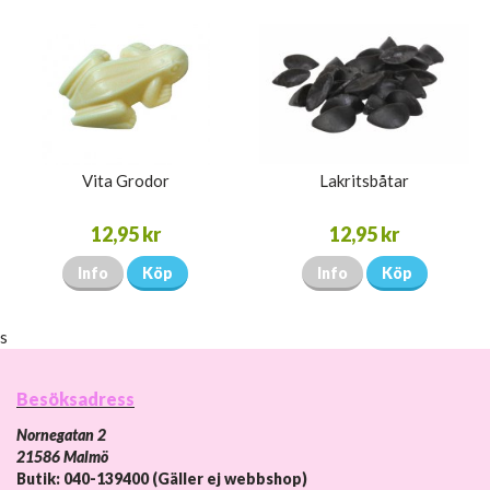
Vita Grodor
Lakritsbåtar
12,95 kr
12,95 kr
Info
Köp
Info
Köp
s
Besöksadress
Nornegatan 2
21586 Malmö
Butik: 040-139400 (Gäller ej webbshop)