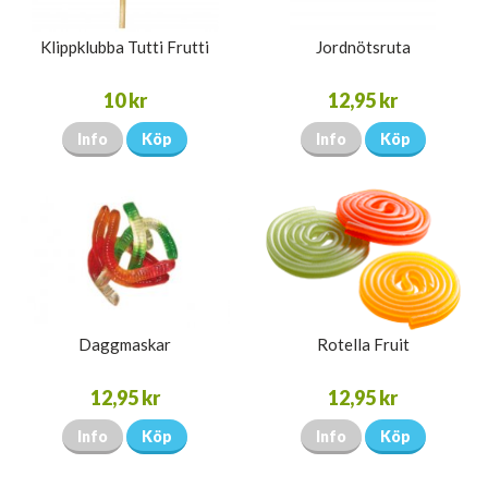
Klippklubba Tutti Frutti
Jordnötsruta
10 kr
12,95 kr
Info
Köp
Info
Köp
Daggmaskar
Rotella Fruit
12,95 kr
12,95 kr
Info
Köp
Info
Köp