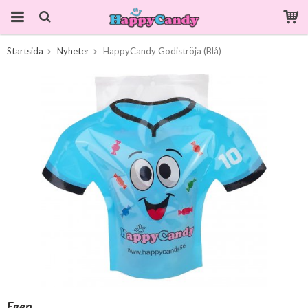
Startsida
Nyheter
HappyCandy Godiströja (Blå)
Produkten har blivit tillagd i varukorgen
Egen