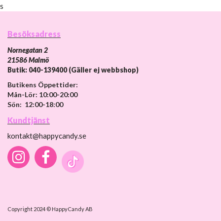
s
Besöksadress
Nornegatan 2
21586 Malmö
Butik: 040-139400 (Gäller ej webbshop)
Butikens Öppettider:
Mån-Lör: 10:00-20:00
Sön: 12:00-18:00
Kundtjänst
kontakt@happycandy.se
Copyright 2024 © HappyCandy AB