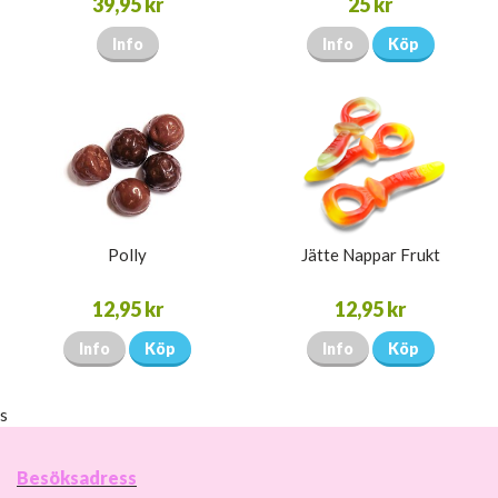
39,95 kr
25 kr
Info
Info
Köp
Polly
Jätte Nappar Frukt
12,95 kr
12,95 kr
Info
Köp
Info
Köp
s
Besöksadress