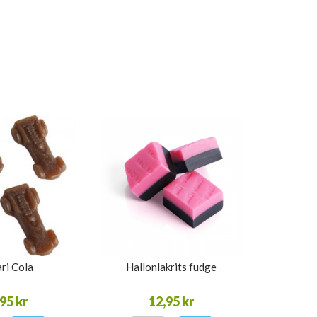
ri Cola
Hallonlakrits fudge
95 kr
12,95 kr