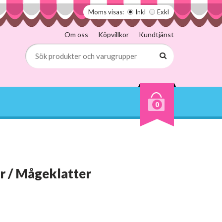
Moms visas:
Inkl
Exkl
Om oss
Köpvillkor
Kundtjänst
0
r / Mågeklatter