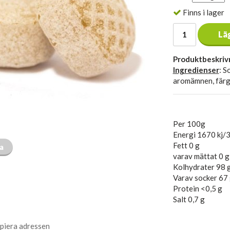
Finns i lager
Lä
Produktbeskriv
Ingredienser
: S
aromämnen, färg
Per 100g
Energi 1670 kj/3
Fett 0 g
ta
varav mättat 0 g
Kolhydrater 98 
Varav socker 67
Protein <0,5 g
Salt 0,7 g
piera adressen