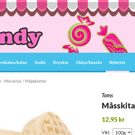
rnkalas/kalas
Godis
Drycker
Chips/Snacks
Nyheter
Måsskitar / Mågeklatter
Toms
Måsskita
12,95 kr
Vikt