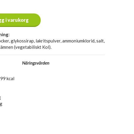
gg i varukorg
ning:
ocker, glykossirap, lakritspulver, ammoniumklorid, salt,
ämnen (vegetabiliskt Kol).
Näringsvärden
99 kcal
g
 g