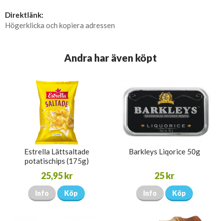
Direktlänk:
Högerklicka och kopiera adressen
Andra har även köpt
Estrella Lättsaltade
Barkleys Liqorice 50g
potatischips (175g)
25,95 kr
25 kr
Info
Köp
Info
Köp