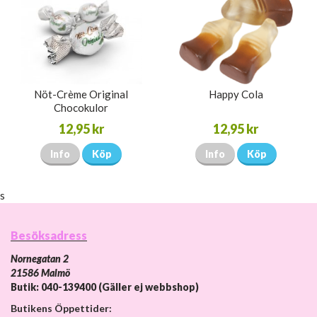
Nöt-Crème Original
Happy Cola
Chocokulor
12,95 kr
12,95 kr
Info
Köp
Info
Köp
s
Besöksadress
Nornegatan 2
21586 Malmö
Butik: 040-139400 (Gäller ej webbshop)
Butikens Öppettider: