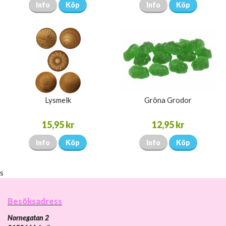
Info
Köp
Info
Köp
Lysmelk
Gröna Grodor
15,95 kr
12,95 kr
Info
Köp
Info
Köp
s
Besöksadress
Nornegatan 2