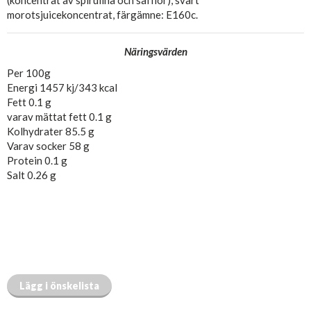
morotsjuicekoncentrat, färgämne: E160c.
Näringsvärden
Per 100g
Energi 1457 kj/343 kcal
Fett 0.1 g
varav mättat fett 0.1 g
Kolhydrater 85.5 g
Varav socker 58 g
Protein 0.1 g
Salt 0.26 g
Lägg i önskelista