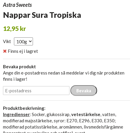
Astra Sweets
Nappar Sura Tropiska
12,95 kr
Vikt
Finns ej i lagret
Bevaka produkt
Ange din e-postadress nedan så meddelar vi dig när produkten
finns i lager!
Bevaka
Produktbeskrivning:
Ingredienser
: Socker, glukossirap,
vetestärkelse
, vatten,
modifierad majsstärkelse, syror: E270, E296, E330, E350;
modifierad potatisstärkelse, aromämnen, livsmedelsfärgämne
(koncentrat av spirulina och safflor), svart