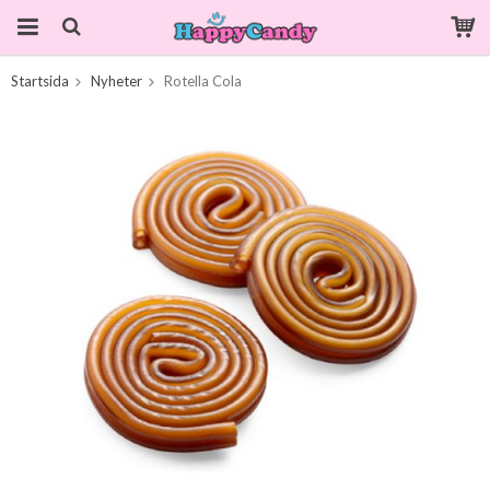
Startsida
Nyheter
Rotella Cola
Produkten har blivit tillagd i varukorgen