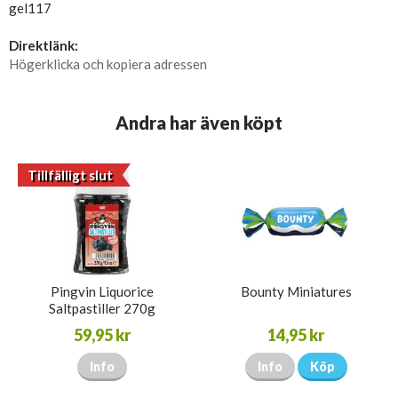
gel117
Direktlänk:
Högerklicka och kopiera adressen
Andra har även köpt
Tillfälligt slut
Pingvin Liquorice
Bounty Miniatures
Saltpastiller 270g
59,95 kr
14,95 kr
Info
Info
Köp