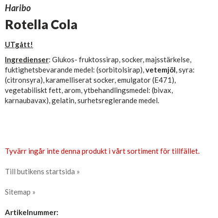
Haribo
Rotella Cola
UTgått!
Ingredienser
: Glukos- fruktossirap, socker, majsstärkelse,
fuktighetsbevarande medel: (sorbitolsirap),
vetemjöl
, syra:
(citronsyra), karamelliserat socker, emulgator (E471),
vegetabiliskt fett, arom, ytbehandlingsmedel: (bivax,
karnaubavax), gelatin, surhetsreglerande medel.
Tyvärr ingår inte denna produkt i vårt sortiment för tillfället.
Till butikens startsida »
Sitemap »
Artikelnummer: