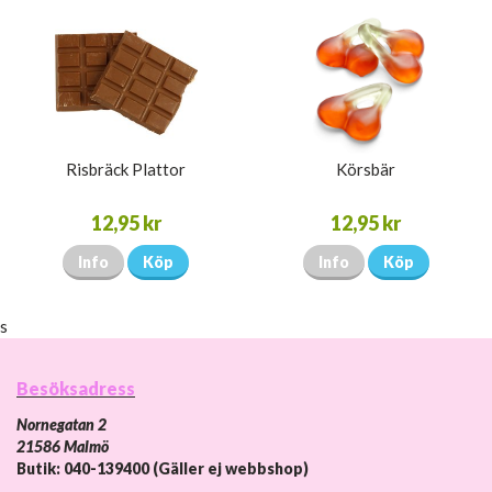
Risbräck Plattor
Körsbär
12,95 kr
12,95 kr
Info
Köp
Info
Köp
s
Besöksadress
Nornegatan 2
21586 Malmö
Butik: 040-139400 (Gäller ej webbshop)