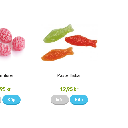
nfilurer
Pastellfiskar
95 kr
12,95 kr
Köp
Info
Köp