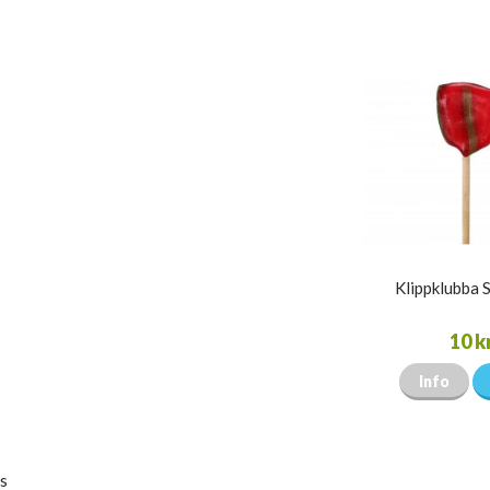
Klippklubba 
10 k
Info
s