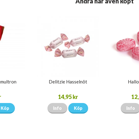
Andra har även köpt
Smultron
Delitzie Hasselnöt
Hallo
r
14,95 kr
12,
Köp
Info
Köp
Info