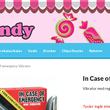
rnkalas/kalas
Godis
Drycker
Chips/Snacks
Nyheter
of emergency Vibrator
In Case 
Vibrator med regl
Tyvärr ingår inte