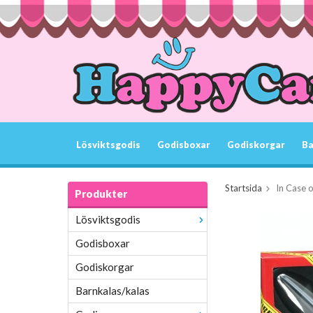
Lösviktsgodis
Godisboxar
Godiskorgar
Ba
Startsida
In Case 
Produkter
Lösviktsgodis
Godisboxar
Godiskorgar
Barnkalas/kalas