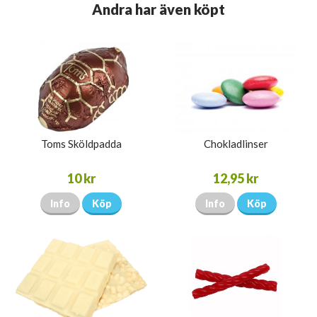
Andra har även köpt
Toms Sköldpadda
Chokladlinser
10 kr
12,95 kr
Info
Köp
Info
Köp