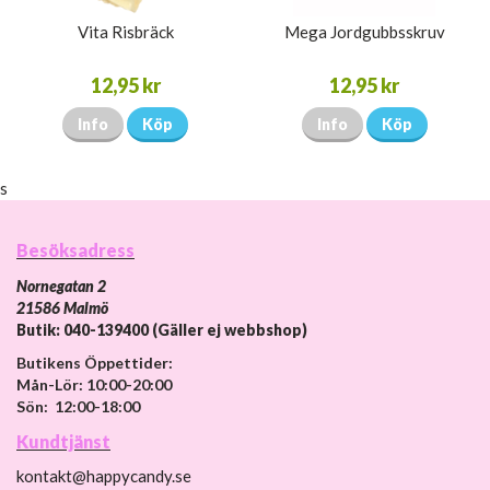
Vita Risbräck
Mega Jordgubbsskruv
12,95 kr
12,95 kr
Info
Köp
Info
Köp
s
Besöksadress
Nornegatan 2
21586 Malmö
Butik: 040-139400 (Gäller ej webbshop)
Butikens Öppettider:
Mån-Lör: 10:00-20:00
Sön: 12:00-18:00
Kundtjänst
kontakt@happycandy.se