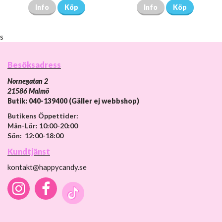
Info
Köp
Info
Köp
s
Besöksadress
Nornegatan 2
21586 Malmö
Butik: 040-139400 (Gäller ej webbshop)
Butikens Öppettider:
Mån-Lör: 10:00-20:00
Sön: 12:00-18:00
Kundtjänst
kontakt@happycandy.se