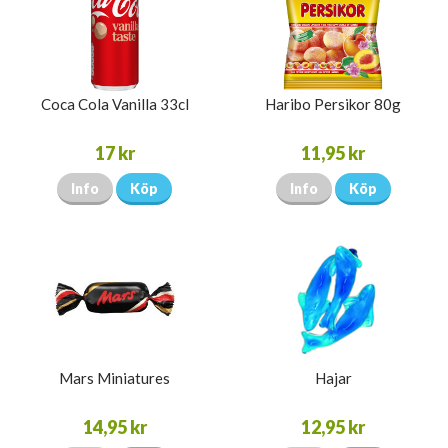
Coca Cola Vanilla 33cl
Haribo Persikor 80g
17 kr
11,95 kr
Info
Köp
Info
Köp
Mars Miniatures
Hajar
14,95 kr
12,95 kr