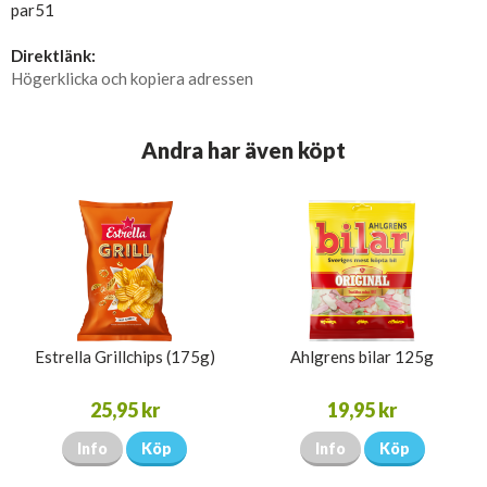
par51
Direktlänk:
Högerklicka och kopiera adressen
Andra har även köpt
Estrella Grillchips (175g)
Ahlgrens bilar 125g
25,95 kr
19,95 kr
Info
Köp
Info
Köp