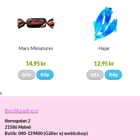
Mars Miniatures
Hajar
14,95 kr
12,95 kr
Info
Köp
Info
Köp
s
Besöksadress
Nornegatan 2
21586 Malmö
Butik: 040-139400 (Gäller ej webbshop)