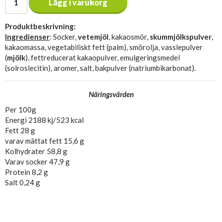
Lägg i varukorg
Produktbeskrivning:
Ingredienser
: Socker,
vetemjöl
, kakaosmör,
skummjölkspulver
,
kakaomassa, vegetabiliskt fett (palm), smörolja, vasslepulver
(
mjölk
), fettreducerat kakaopulver, emulgeringsmedel
(solroslecitin), aromer, salt, bakpulver (natriumbikarbonat).
Näringsvärden
Per 100g
Energi 2188 kj/523 kcal
Fett 28 g
varav mättat fett 15,6 g
Kolhydrater 58,8 g
Varav socker 47,9 g
Protein 8,2 g
Salt 0,24 g