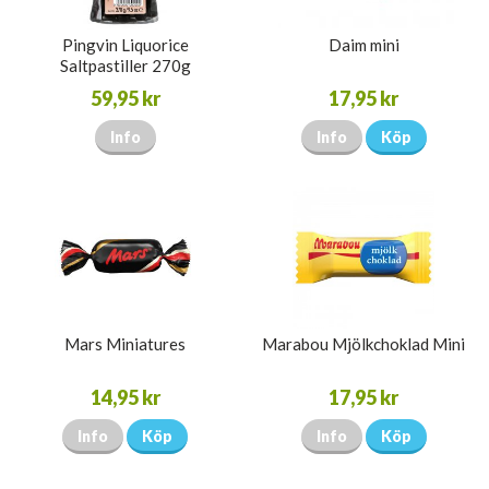
Pingvin Liquorice
Daim mini
Saltpastiller 270g
59,95 kr
17,95 kr
Info
Info
Köp
Mars Miniatures
Marabou Mjölkchoklad Mini
14,95 kr
17,95 kr
Info
Köp
Info
Köp