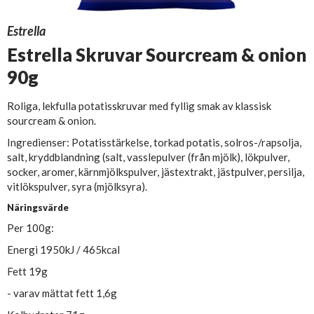
Estrella
Estrella Skruvar Sourcream & onion
90g
Roliga, lekfulla potatisskruvar med fyllig smak av klassisk
sourcream & onion.
Ingredienser: Potatisstärkelse, torkad potatis, solros-/rapsolja,
salt, kryddblandning (salt, vasslepulver (från mjölk), lökpulver,
socker, aromer, kärnmjölkspulver, jästextrakt, jästpulver, persilja,
vitlökspulver, syra (mjölksyra).
Näringsvärde
Per 100g:
Energi 1950kJ / 465kcal
Fett 19g
- varav mättat fett 1,6g