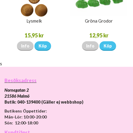
Lysmelk
Gröna Grodor
15,95 kr
12,95 kr
Info
Köp
Info
Köp
s
Besöksadress
Nornegatan 2
21586 Malmö
Butik: 040-139400 (Gäller ej webbshop)
Butikens Öppettider:
Mån-Lör: 10:00-20:00
Sön: 12:00-18:00
Kundtjänst