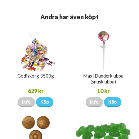
Andra har även köpt
Godiskorg 3500g
Maxi Dunderklubba
(snusklubba)
629 kr
10 kr
Info
Köp
Info
Köp