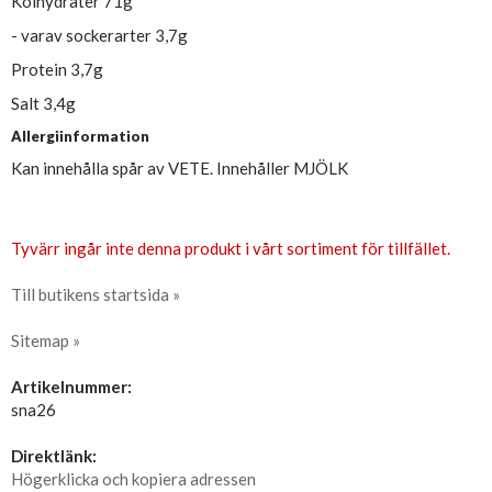
Kolhydrater 71g
- varav sockerarter 3,7g
Protein 3,7g
Salt 3,4g
Allergiinformation
Kan innehålla spår av VETE. Innehåller MJÖLK
Tyvärr ingår inte denna produkt i vårt sortiment för tillfället.
Till butikens startsida »
Sitemap »
Artikelnummer:
sna26
Direktlänk:
Högerklicka och kopiera adressen