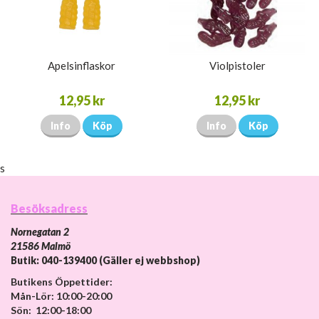
Apelsinflaskor
Violpistoler
12,95 kr
12,95 kr
Info
Köp
Info
Köp
s
Besöksadress
Nornegatan 2
21586 Malmö
Butik: 040-139400 (Gäller ej webbshop)
Butikens Öppettider:
Mån-Lör: 10:00-20:00
Sön: 12:00-18:00