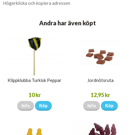
Högerklicka och kopiera adressen
Andra har även köpt
Klippklubba Turkisk Peppar
Jordnötsruta
10 kr
12,95 kr
Info
Köp
Info
Köp