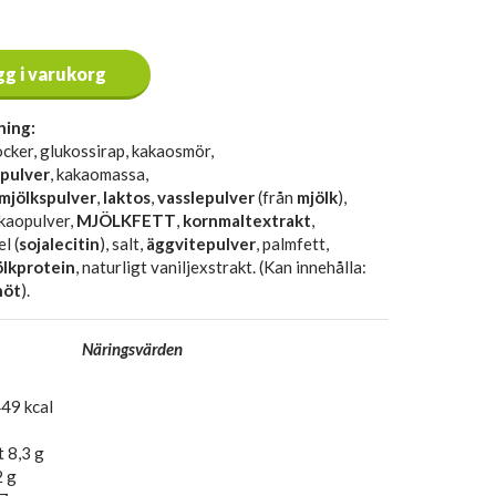
gg i varukorg
ning:
ocker, glukossirap, kakaosmör,
pulver
, kakaomassa,
mjölkspulver
,
laktos
,
vasslepulver
(från
mjölk
),
kaopulver,
MJÖLKFETT
,
kornmaltextrakt
,
l (
sojalecitin
), salt,
äggvitepulver
, palmfett,
lkprotein
, naturligt vaniljexstrakt. (Kan innehålla:
nöt
).
Näringsvärden
49 kcal
t 8,3 g
2 g