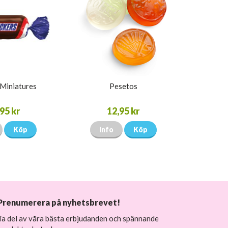
 Miniatures
Pesetos
95 kr
12,95 kr
Köp
Info
Köp
Prenumerera på nyhetsbrevet!
Ta del av våra bästa erbjudanden och spännande