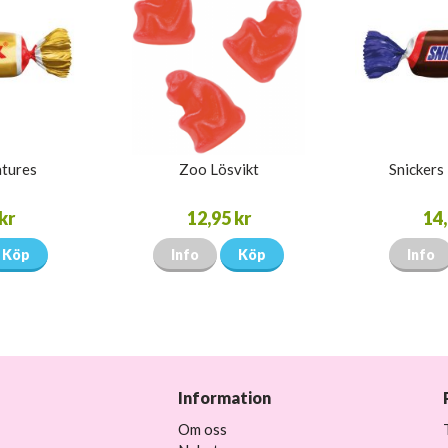
atures
Zoo Lösvikt
Snickers
kr
12,95 kr
14,
Köp
Info
Köp
Info
Information
Om oss