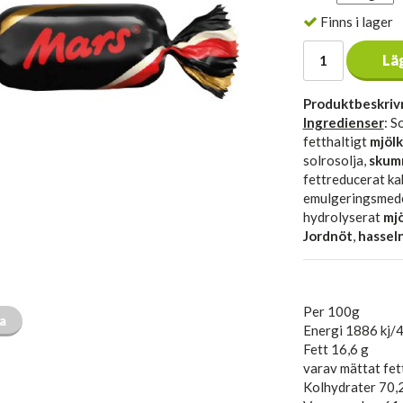
Finns i lager
Lä
Produktbeskriv
Ingredienser
: S
fetthaltigt
mjölk
solrosolja,
skum
fettreducerat ka
emulgeringsmede
hydrolyserat
mjö
Jordnöt
,
hassel
Per 100g
ta
Energi 1886 kj/4
Fett 16,6 g
varav mättat fet
Kolhydrater 70,