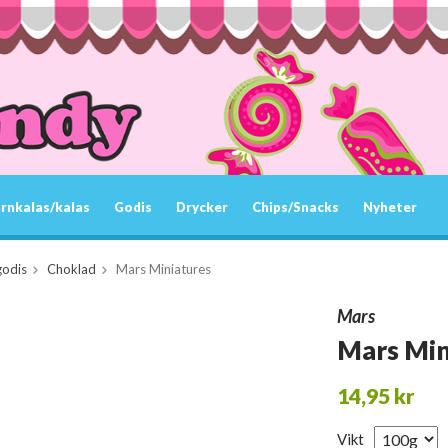
rnkalas/kalas
Godis
Drycker
Chips/Snacks
Nyheter
godis
Choklad
Mars Miniatures
Mars
Mars Min
14,95 kr
Vikt