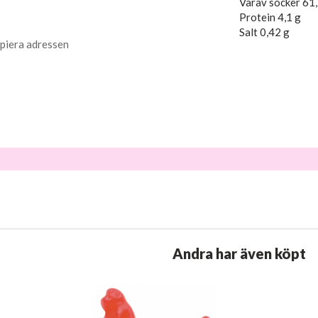
Varav socker 61,
Protein 4,1 g
Salt 0,42 g
piera adressen
Andra har även köpt