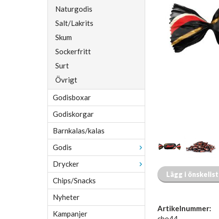
Naturgodis
Salt/Lakrits
Skum
Sockerfritt
Surt
Övrigt
Godisboxar
Godiskorgar
Barnkalas/kalas
Godis
Drycker
Lägg i önskelis
Chips/Snacks
Nyheter
Artikelnummer:
Kampanjer
cho44