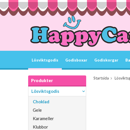
Lösviktsgodis
Godisboxar
Godiskorgar
Ba
Startsida
Lösvikts
Produkter
Lösviktsgodis
Choklad
Gele
Karameller
Klubbor