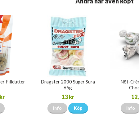
Andra har även köpt
er Filidutter
Dragster 2000 Super Sura
Nöt-Crèm
g
65g
Choc
kr
13 kr
12,
Info
Köp
Info