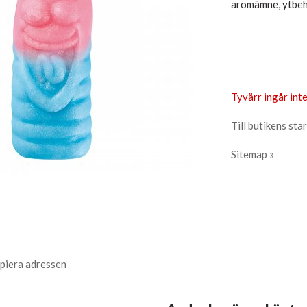
aromämne, ytbeh
Tyvärr ingår inte
Till butikens star
Sitemap »
piera adressen