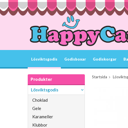
Lösviktsgodis
Godisboxar
Godiskorgar
Ba
Startsida
Lösvikts
Produkter
Lösviktsgodis
Choklad
Gele
Karameller
Klubbor