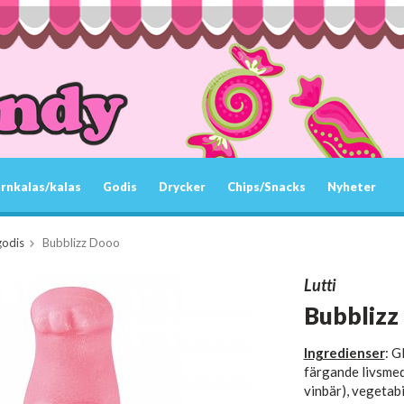
rnkalas/kalas
Godis
Drycker
Chips/Snacks
Nyheter
godis
Bubblizz Dooo
Lutti
Bubblizz
Ingredienser
: G
färgande livsmede
vinbär), vegetabil