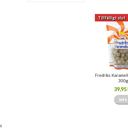
Tillfälligt slut
Fredriks Karamell
300
39,95 
Info
s