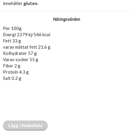
innehåller
gluten
.
Näringsvärden
Per 100g
Energi 2279 kj/546 kcal
Fett 33 g
varav mättat fett 21.6 g
Kolhydrater 57 g
Varav socker 55 g
Fiber 2 g
Protein 4.3 g
Salt 0.2 g
Lägg i önskelista