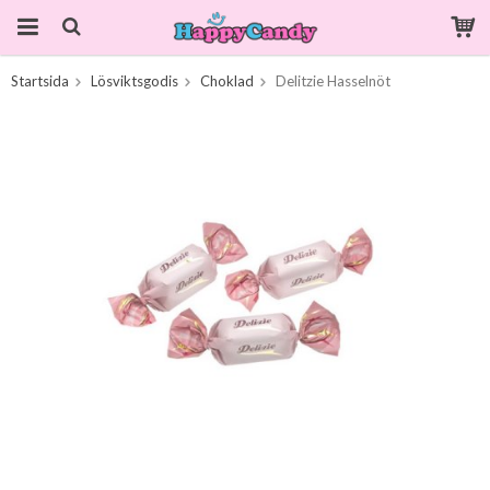
Startsida
Lösviktsgodis
Choklad
Delitzie Hasselnöt
Produkten har blivit tillagd i varukorgen