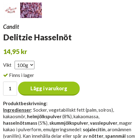
Candit
Delitzie Hasselnöt
14,95 kr
Vikt
Finns i lager
Lägg i varukorg
Produktbeskrivning:
Ingredienser
: Socker, vegetabiliskt fett (palm, solros),
kakaosmör,
helmjölkspulver
(8%), kakaomassa,
hasselnötsmass
(5%),
skummjölkspulver
,
vasslepulver
, mager
kakao i pulverform, emulgeringsmedel:
sojalecitin
, aromämnen
(vanillin). Kan innehålla delar eller spår av
nötter
,
spannmål
som