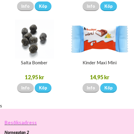
Info
Köp
Info
Köp
Salta Bomber
Kinder Maxi Mini
12,95 kr
14,95 kr
Info
Köp
Info
Köp
s
Besöksadress
Nornegatan 2