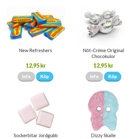
New Refreshers
Nöt-Crème Original
Chocokulor
12,95 kr
12,95 kr
Info
Köp
Info
Köp
Sockerbitar Jordgubb
Dizzy Skalle