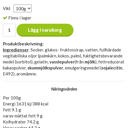
Vikt
Finns i lager
Lägg i varukorg
Produktbeskrivning:
Ingredienser
: Socker, glukos- fruktossirap, vatten, fullhärdade
vegitabiliska oljor (palmkärn, kokos, palm), fuktighetsbevarande
medel (sorbitol), gelatin,
vasslepulver
(från
mjölk
), fettreducerat
kakaopulver,
skummjölkspulver
, emulgeringsmedel (
sojalecitin
,
E492), aromämne.
Näringsvärden
Per 100g
Energi 1631 kj/388 kcal
Fett 9.1 g
varav mättat fett 9 g
Kolhydrater 74.2 g
Varav socker 64.3 g