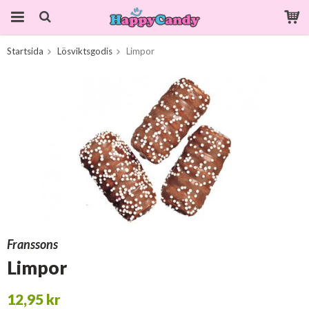
Startsida
Lösviktsgodis
Limpor
Produkten har blivit tillagd i varukorgen
Franssons
Limpor
12,95 kr