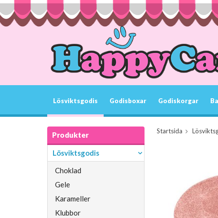
Lösviktsgodis
Godisboxar
Godiskorgar
Ba
Startsida
Lösvikts
Produkter
Lösviktsgodis
Choklad
Gele
Karameller
Klubbor