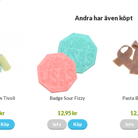
Andra har även köpt
 Tivoli
Badge Sour Fizzy
Pasta B
kr
12,95 kr
12,
Köp
Info
Köp
Info