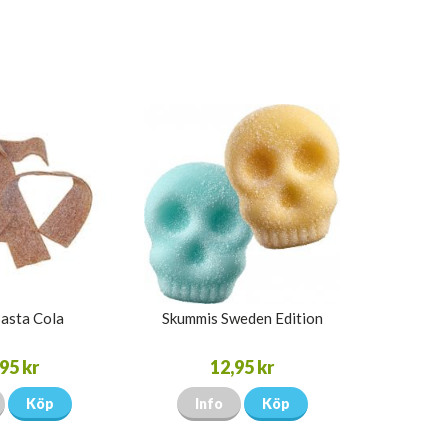
asta Cola
Skummis Sweden Edition
95 kr
12,95 kr
Köp
Info
Köp