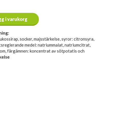
gg i varukorg
ning:
lukossirap, socker, majsstärkelse, syror: citronsyra,
tsreglerande medel: natriummalat, natriumcitrat,
rom, färgämnen: koncentrat av sötpotatis och
kelse