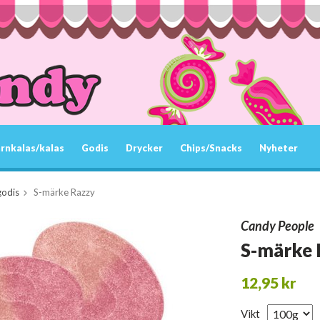
rnkalas/kalas
Godis
Drycker
Chips/Snacks
Nyheter
godis
S-märke Razzy
Candy People
S-märke 
12,95 kr
Vikt