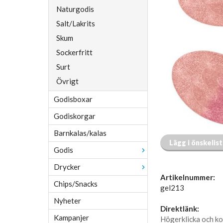
Naturgodis
Salt/Lakrits
Skum
Sockerfritt
Surt
Övrigt
Godisboxar
Godiskorgar
Barnkalas/kalas
Lägg i önskelis
Godis
Drycker
Artikelnummer:
Chips/Snacks
gel213
Nyheter
Direktlänk:
Kampanjer
Högerklicka och ko