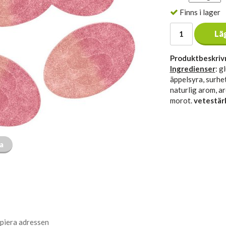
Finns i lager
Lä
Produktbeskriv
Ingredienser
: g
äppelsyra, surhe
naturlig arom, a
morot.
vetestär
ta
piera adressen