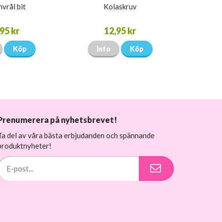
nvrål bit
Kolaskruv
95 kr
12,95 kr
Köp
Info
Köp
Prenumerera på nyhetsbrevet!
Ta del av våra bästa erbjudanden och spännande
produktnyheter!