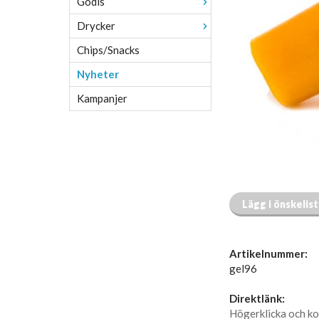
Godis
Drycker
Chips/Snacks
Nyheter
Kampanjer
Lägg i önskelis
Artikelnummer:
gel96
Direktlänk:
Högerklicka och ko