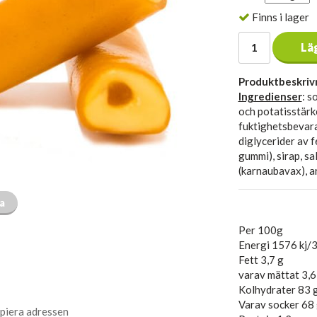
Finns i lager
Lä
Produktbeskriv
Ingredienser
: s
och potatisstärke
fuktighetsbevara
diglycerider av f
gummi), sirap, sa
(karnaubavax), a
ta
Per 100g
Energi 1576 kj/3
Fett 3,7 g
varav mättat 3,6
Kolhydrater 83 
Varav socker 68
piera adressen