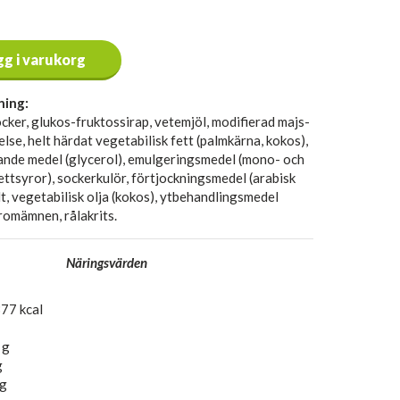
gg i varukorg
ning:
ocker, glukos-fruktossirap, vetemjöl, modifierad majs-
lse, helt härdat vegetabilisk fett (palmkärna, kokos),
nde medel (glycerol), emulgeringsmedel (mono- och
ettsyror), sockerkulör, förtjockningsmedel (arabisk
lt, vegetabilisk olja (kokos), ytbehandlingsmedel
romämnen, rålakrits.
Näringsvärden
77 kcal
 g
g
 g