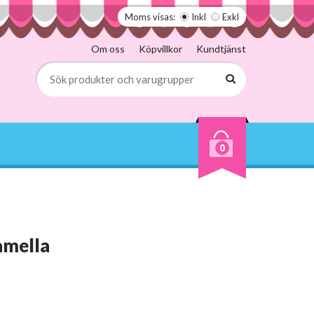
Moms visas:
Inkl
Exkl
Om oss
Köpvillkor
Kundtjänst
0
amella