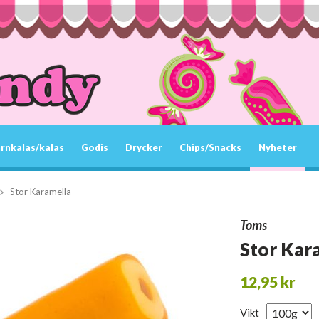
rnkalas/kalas
Godis
Drycker
Chips/Snacks
Nyheter
Stor Karamella
Toms
Stor Kar
12,95 kr
Vikt