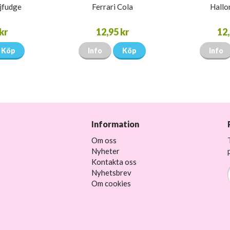
ljfudge
Ferrari Cola
Hallo
kr
12,95 kr
12,
Köp
Info
Köp
Info
Information
Om oss
Nyheter
Kontakta oss
Nyhetsbrev
Om cookies