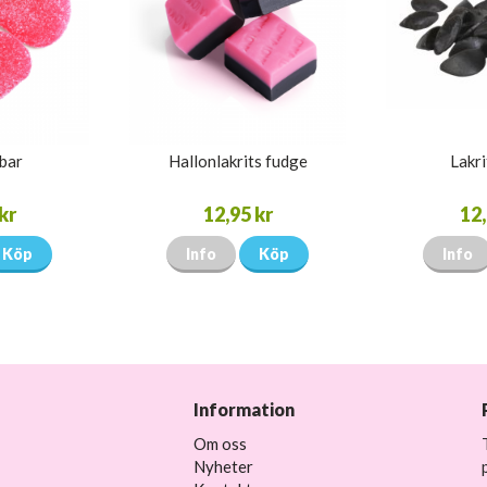
bar
Hallonlakrits fudge
Lakri
kr
12,95 kr
12,
Köp
Info
Köp
Info
Information
Om oss
Nyheter