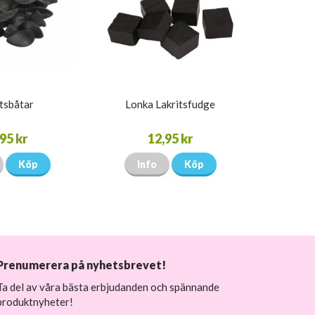
tsbåtar
Lonka Lakritsfudge
95 kr
12,95 kr
Köp
Info
Köp
Prenumerera på nyhetsbrevet!
Ta del av våra bästa erbjudanden och spännande
produktnyheter!