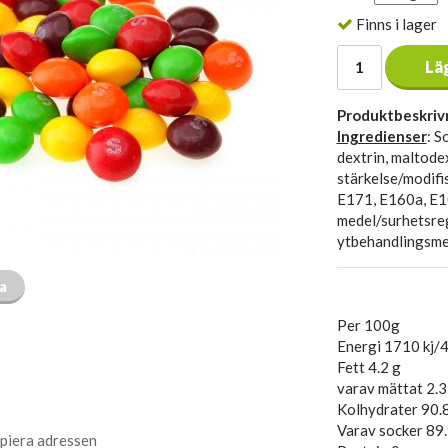
Finns i lager
Lä
Produktbeskriv
Ingredienser
: S
dextrin, maltode
stärkelse/modifi
E171, E160a, E1
medel/surhetsre
ytbehandlingsme
ta
Per 100g
Energi 1710 kj/4
Fett 4.2 g
varav mättat 2.3
Kolhydrater 90.
Varav socker 89.
piera adressen