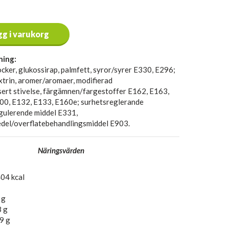
gg i varukorg
ning:
ocker, glukossirap, palmfett, syror/syrer E330, E296;
xtrin, aromer/aromaer, modifierad
sert stivelse, färgämnen/fargestoffer E162, E163,
00, E132, E133, E160e; surhetsreglerande
gulerende middel E331,
del/overflatebehandlingsmiddel E903.
Näringsvärden
04 kcal
 g
8 g
9 g