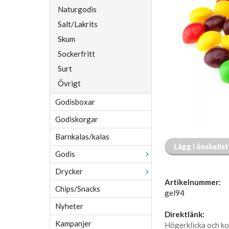
Naturgodis
Salt/Lakrits
Skum
Sockerfritt
Surt
Övrigt
Godisboxar
Godiskorgar
Barnkalas/kalas
Lägg i önskelis
Godis
Drycker
Artikelnummer:
Chips/Snacks
gel94
Nyheter
Direktlänk:
Kampanjer
Högerklicka och ko