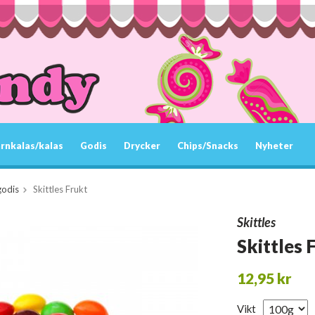
rnkalas/kalas
Godis
Drycker
Chips/Snacks
Nyheter
godis
Skittles Frukt
Skittles
Skittles 
12,95 kr
Vikt