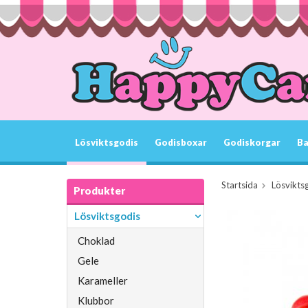
Lösviktsgodis
Godisboxar
Godiskorgar
Ba
Startsida
Lösvikts
Produkter
Lösviktsgodis
Choklad
Gele
Karameller
Klubbor