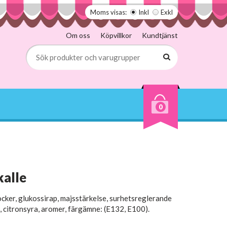
Moms visas:
Inkl
Exkl
Om oss
Köpvillkor
Kundtjänst
0
kalle
cker, glukossirap, majsstärkelse, surhetsreglerande
, citronsyra, aromer, färgämne: (E132, E100).