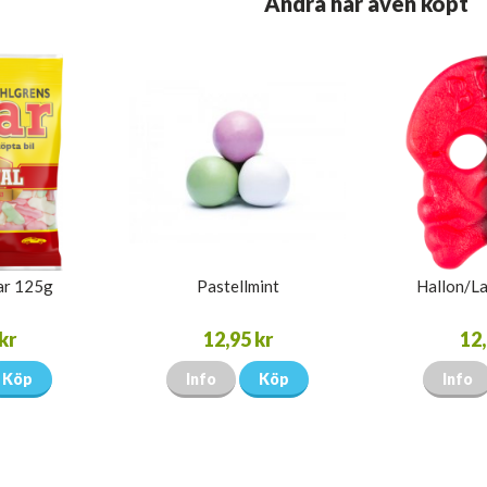
Andra har även köpt
lar 125g
Pastellmint
Hallon/La
kr
12,95 kr
12,
Köp
Info
Köp
Info