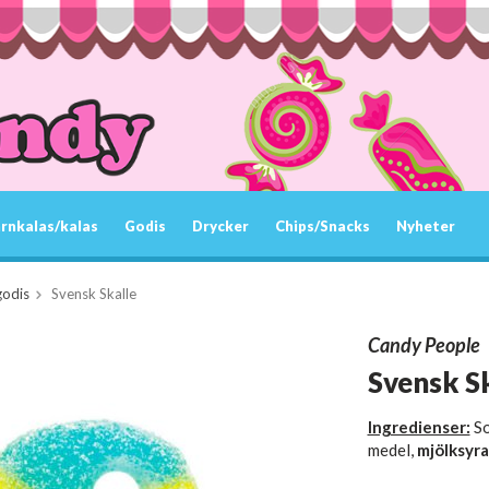
rnkalas/kalas
Godis
Drycker
Chips/Snacks
Nyheter
godis
Svensk Skalle
Candy People
Svensk S
Ingredienser:
So
medel,
mjölksyra