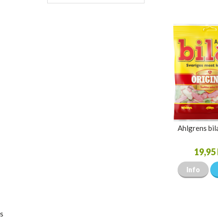
Ahlgrens bi
19,95 
Info
s