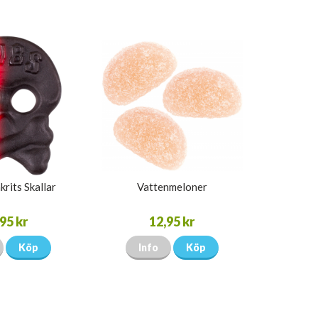
krits Skallar
Vattenmeloner
95 kr
12,95 kr
Köp
Info
Köp