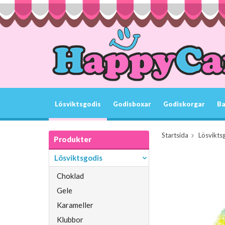
Lösviktsgodis
Godisboxar
Godiskorgar
Ba
Startsida
Lösvikts
Produkter
Lösviktsgodis
Choklad
Gele
Karameller
Klubbor