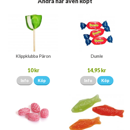
Andra har även köpt
Klippklubba Päron
Dumle
10 kr
14,95 kr
Info
Köp
Info
Köp