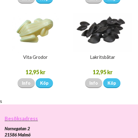
Vita Grodor
Lakritsbåtar
12,95 kr
12,95 kr
Info
Köp
Info
Köp
s
Besöksadress
Nornegatan 2
21586 Malmö