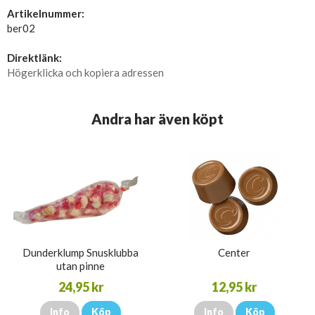
Artikelnummer:
ber02
Direktlänk:
Högerklicka och kopiera adressen
Andra har även köpt
Dunderklump Snusklubba
Center
utan pinne
24,95 kr
12,95 kr
Info
Köp
Info
Köp