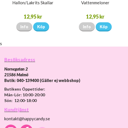
Hallon/Lakrits Skallar
Vattenmeloner
12,95 kr
12,95 kr
Info
Köp
Info
Köp
s
Besöksadress
Nornegatan 2
21586 Malmö
Butik: 040-139400 (Gäller ej webbshop)
Butikens Öppettider:
Mån-Lör: 10:00-20:00
Sön: 12:00-18:00
Kundtjänst
kontakt@happycandy.se