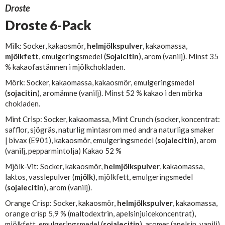
Droste
Droste 6-Pack
Milk: Socker, kakaosmör,
helmjölkspulver
, kakaomassa,
mjölkfett
, emulgeringsmedel (
Sojalcitin
), arom (vanilj). Minst 35
% kakaofastämnen i mjölkchokladen.
Mörk: Socker, kakaomassa, kakaosmör, emulgeringsmedel
(
sojacitin
), aromämne (vanilj). Minst 52 % kakao i den mörka
chokladen.
Mint Crisp: Socker, kakaomassa, Mint Crunch (socker, koncentrat:
safflor, sjögräs, naturlig mintasrom med andra naturliga smaker
| bivax (E901), kakaosmör, emulgeringsmedel (
sojalecitin
), arom
(vanilj, pepparmintolja) Kakao 52 %
Mjölk-Vit: Socker, kakaosmör,
helmjölkspulver
, kakaomassa,
laktos, vasslepulver (
mjölk
), mjölkfett, emulgeringsmedel
(
sojalecitin
), arom (vanilj).
Orange Crisp: Socker, kakaosmör,
helmjölkspulver
, kakaomassa,
orange crisp 5,9 % (maltodextrin, apelsinjuicekoncentrat),
mjölkfett, emulgeringsmedel (
sojalecitin
), aromer (apelsin, vanilj)