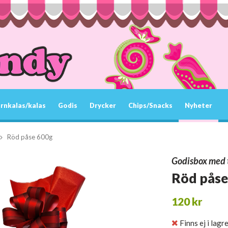
rnkalas/kalas
Godis
Drycker
Chips/Snacks
Nyheter
Röd påse 600g
Godisbox med 
Röd påse
120 kr
Finns ej i lagr