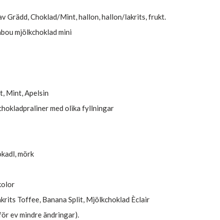
 Grädd, Choklad/Mint, hallon, hallon/lakrits, frukt.
bou mjölkchoklad mini
t, Mint, Apelsin
chokladpraliner med olika fyllningar
kadl, mörk
olor
krits Toffee, Banana Split, Mjölkchoklad Èclair
för ev mindre ändringar).