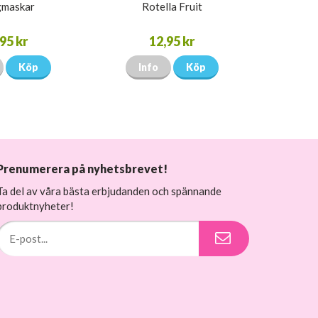
maskar
Rotella Fruit
95 kr
12,95 kr
Köp
Info
Köp
Prenumerera på nyhetsbrevet!
Ta del av våra bästa erbjudanden och spännande
produktnyheter!