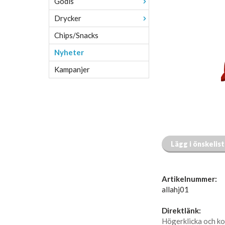
Godis
Drycker
Chips/Snacks
Nyheter
Kampanjer
Lägg i önskelis
Artikelnummer:
allahj01
Direktlänk:
Högerklicka och ko