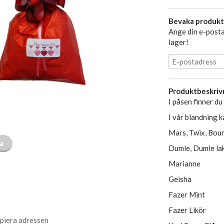
Bevaka produkt
Ange din e-posta
lager!
Produktbeskriv
I påsen finner du
I vår blandning 
Mars, Twix, Boun
ta
Dumle, Dumle lak
Marianne
Geisha
Fazer Mint
Fazer Likör
piera adressen