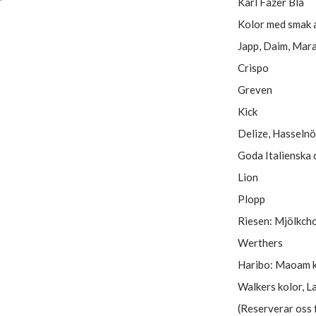
Karl Fazer Blå
Kolor med smak av
Japp, Daim, Mara
Crispo
Greven
Kick
Delize, Hasselnö
Goda Italienska 
Lion
Plopp
Riesen: Mjölkcho
Werthers
Haribo: Maoam k
Walkers kolor, La
(Reserverar oss 