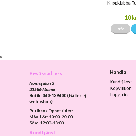
Klippklubba Tu
10 k
Info
s
Handla
Besöksadress
Kundtjänst
Nornegatan 2
Köpvillkor
21586 Malmö
Logga in
Butik: 040-139400 (Gäller ej
webbshop)
Butikens Öppettider:
Mån-Lör: 10:00-20:00
Sön: 12:00-18:00
Kundtjänst