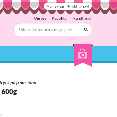
Moms visas:
Inkl
Exkl
Om oss
Köpvillkor
Kundtjänst
0
tryck på framsidan
 600g
et