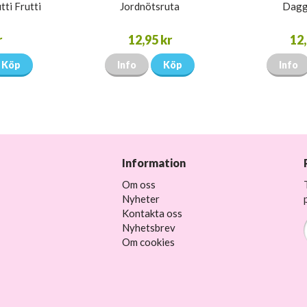
tti Frutti
Jordnötsruta
Dagg
r
12,95 kr
12,
Köp
Info
Köp
Info
Information
Om oss
Nyheter
Kontakta oss
Nyhetsbrev
Om cookies