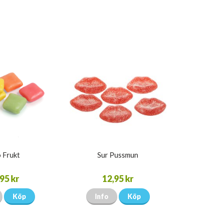
 Frukt
Sur Pussmun
95 kr
12,95 kr
Köp
Info
Köp