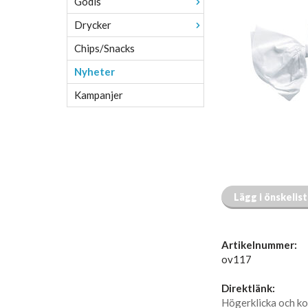
Godis
Drycker
Chips/Snacks
Nyheter
Kampanjer
Lägg i önskelis
Artikelnummer:
ov117
Direktlänk:
Högerklicka och ko