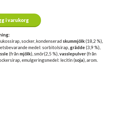
gg i varukorg
ning:
lukossirap, socker, kondenserad
skummjölk
(18,2 %),
hetsbevarande medel: sorbitolsirap,
grädde
(3,9 %),
ssle
(från
mjölk
), smör(2,5 %),
vasslepulver
(från
sockersirap, emulgeringsmedel: lecitin (
soja
), arom.