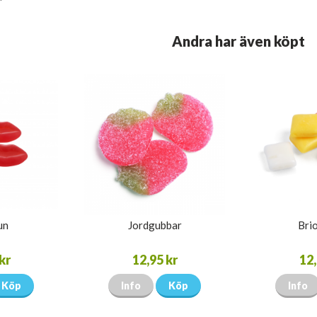
Andra har även köpt
un
Jordgubbar
Brio
kr
12,95 kr
12,
Köp
Info
Köp
Info