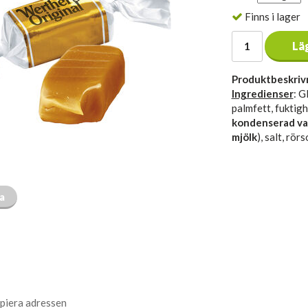
Finns i lager
Lä
Produktbeskriv
Ingredienser
: G
palmfett, fuktig
kondenserad va
mjölk
), salt, rör
ta
piera adressen