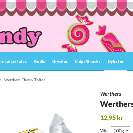
rnkalas/kalas
Godis
Drycker
Chips/Snacks
Nyheter
Werthers Chewy Toffee
Werthers
Werthers
12,95 kr
Vikt