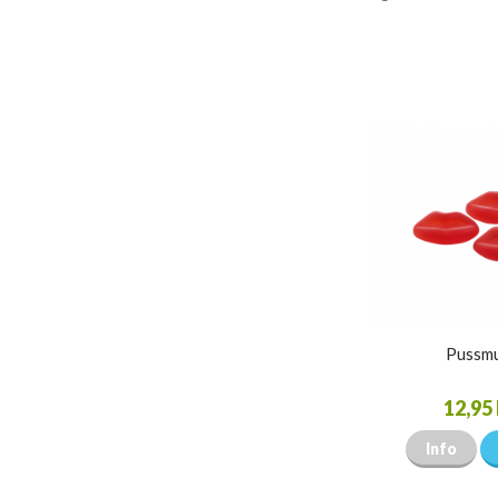
Pussm
12,95 
Info