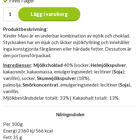
Finns i lager
Lägg i varukorg
Produktbeskrivning:
Kinder Maxi är en underbar kombination av mjölk och choklad.
Stycksaken har en mjuk och läcker mjölkfyllning och innehåller
inga konstgjorda färgämnen eller härdade fetter. Dessutom är
den portionsförpackad.
Ingredienser
:
Mjölkchoklad
40% (socker,
Helmjölkspulver
,
kakaosmör, kakaomassa, emulgeringsmedel: lecitiner (
Soja
);
vanillin), socker,
Skummjölkspulver
(18%),
palmolja,
Smörkoncentrat
, emulgeringsmedel: lecitiner (
Soja
),
vanillin.
Mjölkbeståndsdelar totalt: 33% | Kakaohalt totalt: 13%.
Näringsvärden
Per 100g
Energi 2360 kj/566 kcal
Fett 35 g